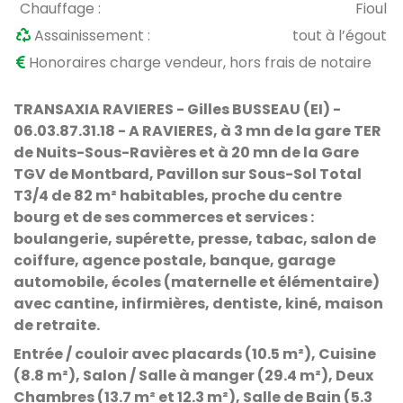
Chauffage :
Fioul
Assainissement :
tout à l’égout
Honoraires charge vendeur, hors frais de notaire
TRANSAXIA RAVIERES - Gilles BUSSEAU (EI) -
06.03.87.31.18
-
A RAVIERES, à 3 mn de la gare TER
de Nuits-Sous-Ravières et à 20 mn de la Gare
TGV de Montbard, Pavillon sur Sous-Sol Total
T3/4 de 82 m² habitables,
proche du centre
bourg et de ses commerces et services :
boulangerie, supérette, presse, tabac, salon de
coiffure, agence postale, banque, garage
automobile, écoles (maternelle et élémentaire)
avec cantine, infirmières, dentiste, kiné, maison
de retraite.
Entrée / couloir avec placards (10.5 m²), Cuisine
(8.8 m²), Salon / Salle à manger (29.4 m²), Deux
Chambres (13.7 m² et 12.3 m²), Salle de Bain (5.3