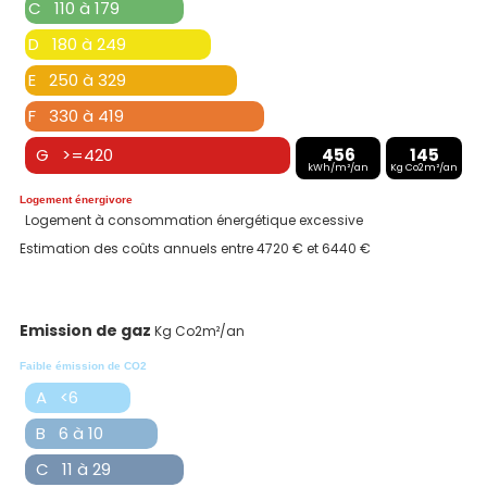
C 110 à 179
D 180 à 249
E 250 à 329
F 330 à 419
G >=420
456
145
kWh/m²/an
Kg Co2m²/an
Logement énergivore
Logement à consommation énergétique excessive
Estimation des coûts annuels entre 4720 € et 6440 €
Emission de gaz
Kg Co2m²/an
Faible émission de CO2
A <6
B 6 à 10
C 11 à 29