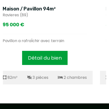
Maison / Pavillon 57m²
Ravieres (89)
49 000 €
En bourgogne, 200 km paris par a6
Détail du bien
82m²
3 pièces
2 chambres