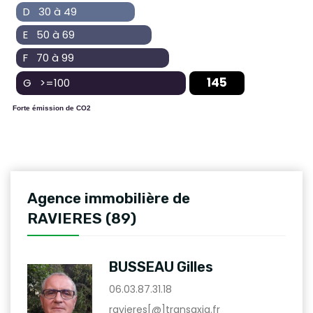
D 30 à 49
E 50 à 69
F 70 à 99
145
G >=100
Forte émission de CO2
Agence immobilière de
RAVIERES (89)
BUSSEAU Gilles
06.03.87.31.18
ravieres[@]transaxia.fr