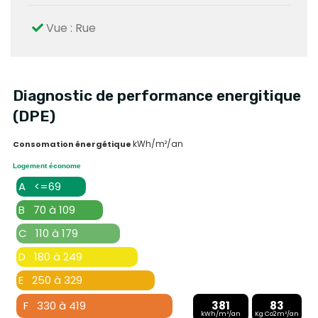
Vue : Rue
Diagnostic de performance energitique
(DPE)
kWh/m²/an
Consomation énergétique
Logement économe
A <=69
B 70 à 109
C 110 à 179
D 180 à 249
E 250 à 329
F 330 à 419
381
83
kWh/m²/an
Kg Co2m²/an