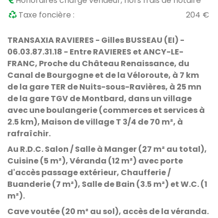
Honoraires charge vendeur, hors frais de notaire
Taxe foncière :
204 €
TRANSAXIA RAVIERES - Gilles BUSSEAU (EI) -
06.03.87.31.18
- Entre RAVIERES et
ANCY-LE-
FRANC, Proche du Château Renaissance, du
Canal de Bourgogne et de la Véloroute, à 7 km
de la gare TER de Nuits-sous-Ravières, à 25 mn
de la gare TGV de Montbard, dans un village
avec une boulangerie (commerces et services à
2.5 km), Maison de village T 3/4 de 70 m², à
rafraîchir.
Au R.D.C. Salon / Salle à Manger (27 m² au total),
Cuisine (5 m²), Véranda (12 m²) avec porte
d'accès passage extérieur, Chaufferie /
Buanderie (7 m²), Salle de Bain (3.5 m²) et W.C. (1
m²).
Cave voutée (20 m² au sol), accès de la véranda.