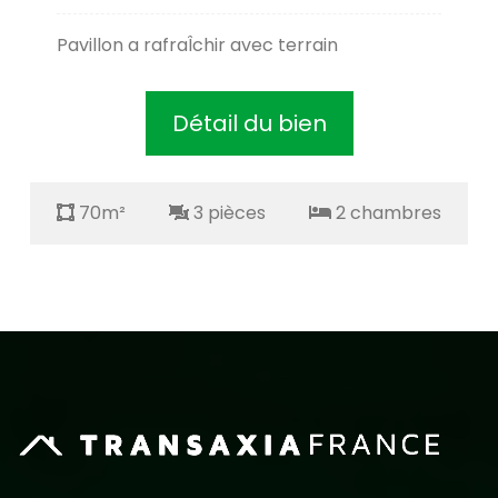
Pavillon a rafraÎchir avec terrain
Détail du bien
70m²
3 pièces
2 chambres