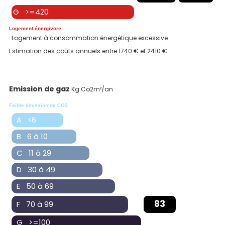
G >=420
Logement énergivore
Logement à consommation énergétique excessive
Estimation des coûts annuels entre 1740 € et 2410 €
Emission de gaz
Kg Co2m²/an
Faible émission de CO2
A <6
B 6 à 10
C 11 à 29
D 30 à 49
E 50 à 69
83
F 70 à 99
G >=100